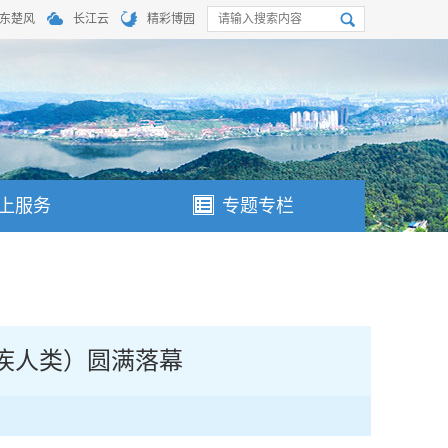
东楚风
长江云
精彩博园
上服务
专题专栏
疾人类）圆满落幕